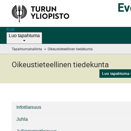
Ev
Koti
Luo tapahtuma
»
Tapahtumahallinta
Oikeustieteellinen tiedekunta
(you
are
here)
Oikeustieteellinen tiedekunta
Luo tapahtuma
Infotilaisuus
KategorioitaOikeustieteellinen
Juhla
tiedekunta