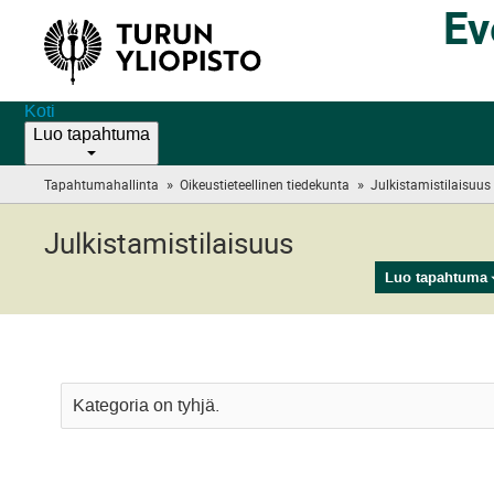
Ev
Koti
Luo tapahtuma
»
»
Tapahtumahallinta
Oikeustieteellinen tiedekunta
Julkistamistilaisuus
Julkistamistilaisuus
Luo tapahtuma
Kategoria on tyhjä.