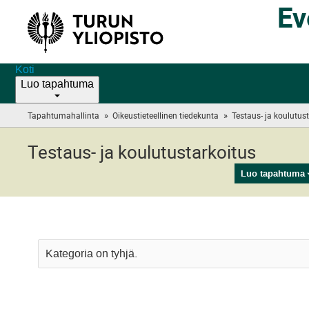
Ev
Koti
Luo tapahtuma
»
»
Tapahtumahallinta
Oikeustieteellinen tiedekunta
Testaus- ja koulutus
Testaus- ja koulutustarkoitus
Luo tapahtuma
Kategoria on tyhjä.