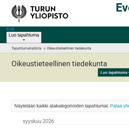
Ev
Koti
Luo tapahtuma
»
Tapahtumahallinta
Oikeustieteellinen tiedekunta
(you
are
here)
Oikeustieteellinen tiedekunta
Luo tapahtuma
Näytetään kaikki alakategorioiden tapahtumat.
Palaa yh
syyskuu 2026