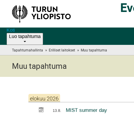
Ev
Koti
Luo tapahtuma
»
»
Tapahtumahallinta
Erilliset laitokset
Muu tapahtuma
(you
are
here)
Muu tapahtuma
elokuu 2026
MIST summer day
13.8.