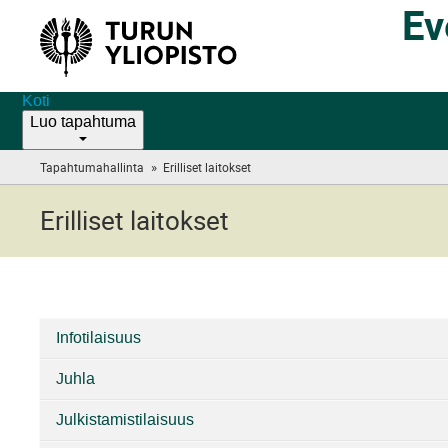
Ev
Koti
Luo tapahtuma
»
Tapahtumahallinta
Erilliset laitokset
(you
are
here)
Erilliset laitokset
Infotilaisuus
KategorioitaErilliset
Juhla
laitokset
Julkistamistilaisuus