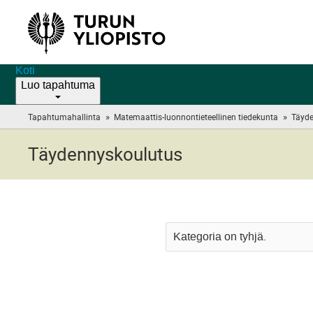
Koti
Luo tapahtuma
»
»
Tapahtumahallinta
Matemaattis-luonnontieteellinen tiedekunta
Täyde
Täydennyskoulutus
Kategoria on tyhjä.