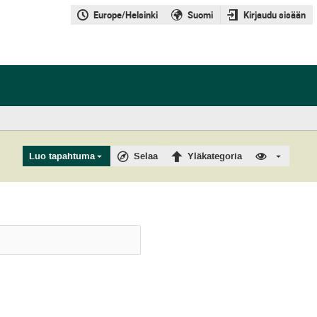
Europe/Helsinki
Suomi
Kirjaudu sisään
Luo tapahtuma
Selaa
Yläkategoria