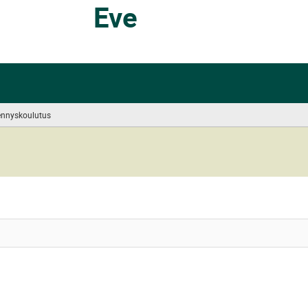
Eve
nnyskoulutus
(you
are
here)