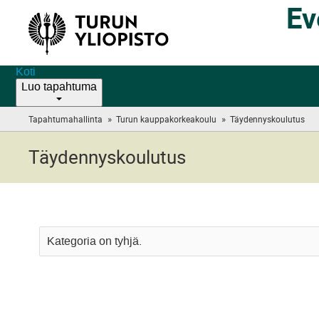
Ev
Koti
Luo tapahtuma
»
»
Tapahtumahallinta
Turun kauppakorkeakoulu
Täydennyskoulutus
(yo
are
her
Täydennyskoulutus
Kategoria on tyhjä.