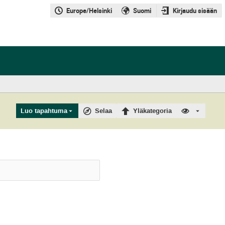
Europe/Helsinki
Suomi
Kirjaudu sisään
Luo tapahtuma
Selaa
Yläkategoria