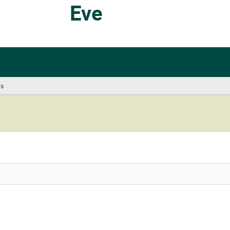
Eve
us
(you
are
here)