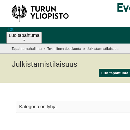
Ev
Koti
Luo tapahtuma
»
»
Tapahtumahallinta
Teknillinen tiedekunta
Julkistamistilaisuus
(you
are
here)
Julkistamistilaisuus
Luo tapahtuma
Kategoria on tyhjä.