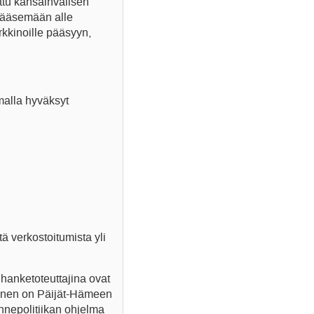
tu kansainvälisen
 pääsemään alle
kkinoille pääsyyn,
malla hyväksyt
ä verkostoitumista yli
hanketoteuttajina ovat
inen on Päijät-Hämeen
nnepolitiikan ohjelma