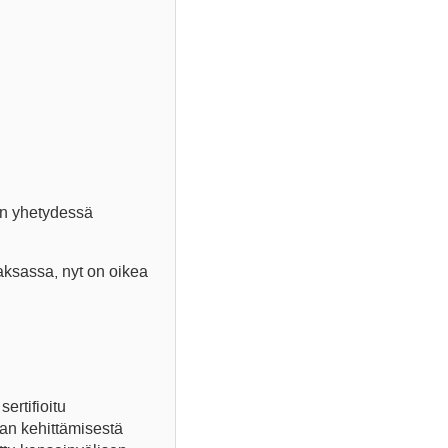
en yhetydessä
aksassa, nyt on oikea
ertifioitu
nan kehittämisestä