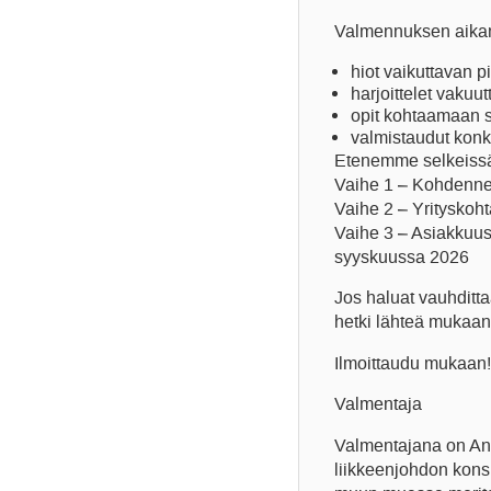
Valmennuksen aika
hiot vaikuttavan p
harjoittelet vakuu
opit kohtaamaan s
valmistaudut konkr
Etenemme selkeissä
Vaihe 1 – Kohdenne
Vaihe 2 – Yrityskoh
Vaihe 3 – Asiakkuu
syyskuussa 2026
Jos haluat vauhditt
hetki lähteä mukaan
Ilmoittaudu mukaan!
Valmentaja
Valmentajana on Ann
liikkeenjohdon konsu