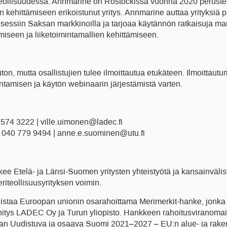
ollisuudessa. Annmarine on Rostockissa vuonna 2020 perustet
n kehittämiseen erikoistunut yritys. Annmarine auttaa yrityksiä
sessiin Saksan markkinoilla ja tarjoaa käytännön ratkaisuja mar
iseen ja liiketoimintamallien kehittämiseen.
n, mutta osallistujien tulee ilmoittautua etukäteen. Ilmoittautu
lentamisen ja käytön webinaarin järjestämistä varten.
 574 3222 | ville.uimonen@ladec.fi
 040 779 9494 | anne.e.suominen@utu.fi
ee Etelä- ja Länsi-Suomen yritysten yhteistyötä ja kansainvälist
iteollisuusyrityksen voimin.
istaa Euroopan unionin osarahoittama Merimerkit-hanke, jonka 
tys LADEC Oy ja Turun yliopisto. Hankkeen rahoitusviranoma
tetaan Uudistuva ja osaava Suomi 2021–2027 – EU:n alue- ja rake