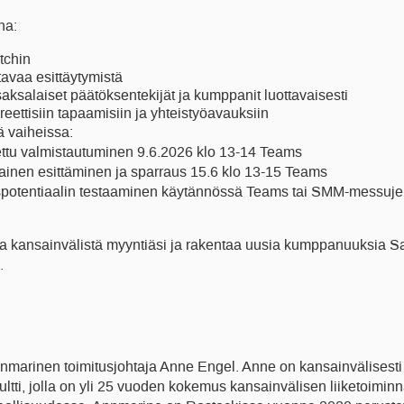
na:
itchin
ttavaa esittäytymistä
aksalaiset päätöksentekijät ja kumppanit luottavaisesti
eettisiin tapaamisiin ja yhteistyöavauksiin
 vaiheissa:
ttu valmistautuminen 9.6.2026 klo 13-14 Teams
tainen esittäminen ja sparraus 15.6 klo 13-15 Teams
spotentiaalin testaaminen käytännössä Teams tai SMM-messuj
aa kansainvälistä myyntiäsi ja rakentaa uusia kumppanuuksia S
.
marinen toimitusjohtaja Anne Engel. Anne on kansainvälisesti s
ltti, jolla on yli 25 vuoden kokemus kansainvälisen liiketoimin