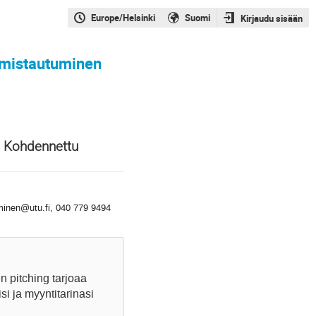
Europe/Helsinki
Suomi
Kirjaudu sisään
lmistautuminen
1 Kohdennettu
inen@utu.fi, 040 779 9494
n pitching tarjoaa
si ja myyntitarinasi