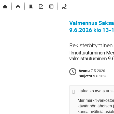
Valmennus Saksan
9.6.2026 klo 13-
Rekisteröityminen
Ilmoittautuminen Mer
valmistautuminen 9.
Avattu
7.5.2026
Suljettu
9.6.2026
Haluatko avata uus
Merimerkit-verkoston
käytännönläheisen ja
kansainvälisiä asiak