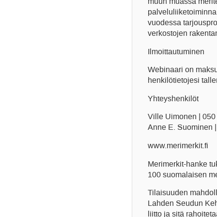
muun muassa merite
palveluliiketoiminna
vuodessa tarjouspro
verkostojen rakentam
Ilmoittautuminen
Webinaari on maksuto
henkilötietojesi tal
Yhteyshenkilöt
Ville Uimonen | 050
Anne E. Suominen |
www.merimerkit.fi
Merimerkit-hanke tuk
100 suomalaisen mer
Tilaisuuden mahdoll
Lahden Seudun Kehi
liitto ja sitä rahoi