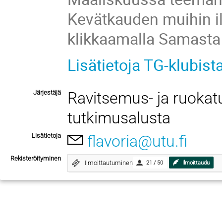
Kevätkauden muihin il
klikkaamalla Samasta
Lisätietoja TG-klubist
Järjestäjä
Ravitsemus- ja ruokat
tutkimusalusta
Lisätietoja
flavoria@utu.fi
Rekisteröityminen
Ilmoittautuminen
21 / 50
Ilmoittaudu