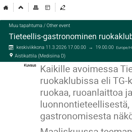
Muu tapahtuma / Other event
Tieteellis-gastronominen ruokakl
keskiviikkona 11.3.2026 17.00.00
→
19.00.00
Europe/He
Aistikattila (Medisiina D)
Kaikille avoimessa Ti
Kuvaus
ruokaklubissa eli TG-
ruokaa, ruoanlaittoa j
luonnontieteellisestä, 
gastronomisesta näk
Maaliskuussa teemana