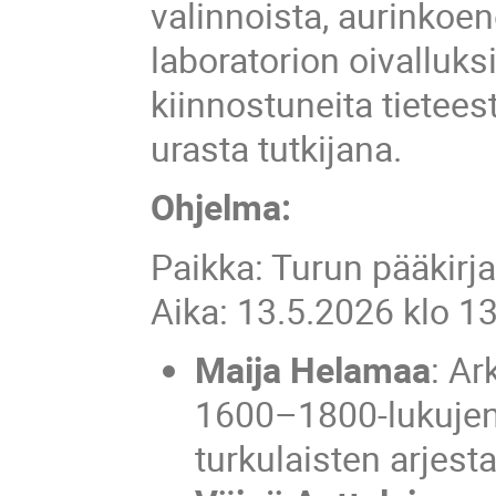
valinnoista, aurinkoe
laboratorion oivalluksi
kiinnostuneita tietees
urasta tutkijana.
Ohjelma:
Paikka: Turun pääkirja
Aika: 13.5.2026 klo 1
Maija Helamaa
: Ar
1600–1800-lukujen 
turkulaisten arjest