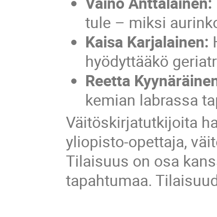
Väinö Anttalainen:
tule – miksi aurink
Kaisa Karjalainen:
H
hyödyttääkö geriat
Reetta Kyynäräine
kemian labrassa ta
Väitöskirjatutkijoita 
yliopisto-opettaja, väi
Tilaisuus on osa kans
tapahtumaa. Tilaisuude