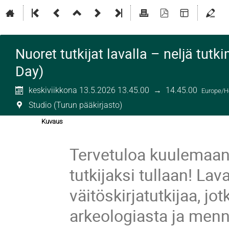
Nuoret tutkijat lavalla – neljä tut
Day)
keskiviikkona 13.5.2026 13.45.00
→
14.45.00
Europe/He
Studio (Turun pääkirjasto)
Kuvaus
Tervetuloa kuulemaan, 
tutkijaksi tullaan! La
väitöskirjatutkijaa, j
arkeologiasta ja menn